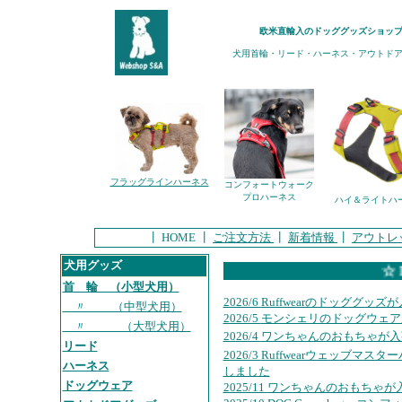
欧米直輸入のドッググッズショップ－Web
犬用首輪・リード・ハーネス・アウトドアグ
フラッグラインハーネス
コンフォートウォーク
プロハーネス
ハイ＆ライトハ
┃ HOME ┃
ご注文方法
┃
新着情報
┃
アウトレ
犬用グッズ
☆ R
首 輪 （小型犬用）
2026/6
Ruffwearのドッググッ
〃 （中型犬用）
2026/5
モンシェリのドッグウェア
〃 （大型犬用）
2026/4
ワンちゃんのおもちゃが入
リード
2026/3
Ruffwearウェッブマ
ハーネス
しました
ドッグウェア
2025/11
ワンちゃんのおもちゃが