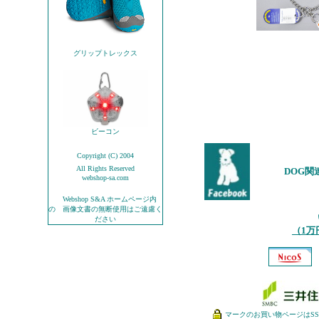
グリップトレックス
ビーコン
Copyright (C) 2004
All Rights Reserved
DOG関
webshop-sa.com
Webshop S&A ホームページ内
の 画像文書の無断使用はご遠慮く
ださい
（1
マークのお買い物ページはSSL（S