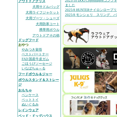
2025/10
DOG Copenhagen
アウトドアグッズ
ました
犬用サドルバッグ
2025/8 HUNTERナイロンロー
犬用ライフジャケット
2025/8
モンシェリ スリング、バ
犬用ブーツ・シューズ
犬用防寒コート
携帯用ボウル
アウトドアその他
ドッグフード
おやつ
やみつき覚悟
ベストパートナー
FAD 国産牛皮ガム
ごほうびソーセージ
いなばちゅ～る
フードボウル＆ジャー
ボウルスタンド＆ストレー
ジ
おもちゃ
ペンケース
ペットトイ
ぬいぐるみ
レインウェア
ベッド・ドッグハウス