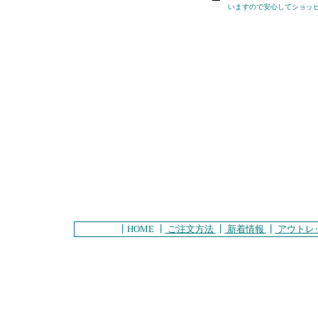
いますので安心してショッ
┃HOME ┃
ご注文方法
┃
新着情報
┃
アウトレ