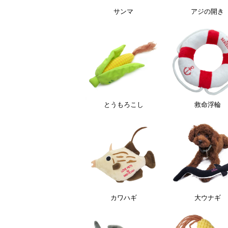
サンマ
アジの開き
とうもろこし
救命浮輪
カワハギ
大ウナギ