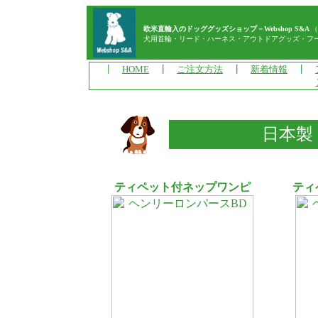
欧米直輸入のドッググッズショップ－Webshop S&A
（
犬用首輪・リード・ハーネス・アウトドアグッズ・フ
┃
HOME
┃
ご注文方法
┃
新着情報
┃
日本製
ティペット付ネップワンピ
ティ