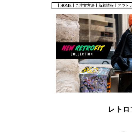
┃
HOME
┃
ご注文方法
┃
新着情報
┃
アウト
レトロ