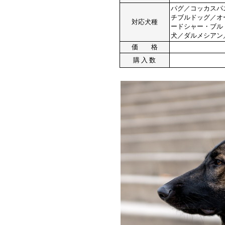
パグ／コッカスパ
チブルドッグ／オ
対応犬種
ードシャー・ブル
犬／ダルメシアン／
価 格
購 入 数