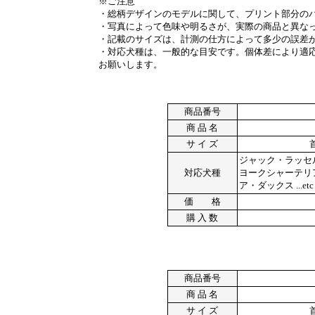
※ご注意
・総柄デザインのモデルに関して、プリント部分の
・写真によって色味や明るさが、実際の商品と異な
・記載のサイズは、計測の仕方によって多少の誤差
・対応犬種は、一般的な目安です。個体差により適
お願いします。
商品番号
商 品 名
サ イ ズ
ジャック・ラッセ
対応犬種
ヨークシャーテリ
ア・ダックス ...etc
価 格
購 入 数
商品番号
商 品 名
サ イ ズ