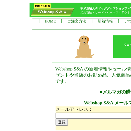
欧米直輸入のドッググッズショップ－Web
犬用首輪・リード・ハーネス・アウト
┃
HOME
┃
ご注文方法
┃
新着情報
┃
ア
ウェ
Webshop S&A の新着情報や
ゼントや当店のお勧め品、人気商品
です。
■
メルマガの購
Webshop S&A メー
メールアドレス：