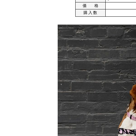
価 格
購 入 数