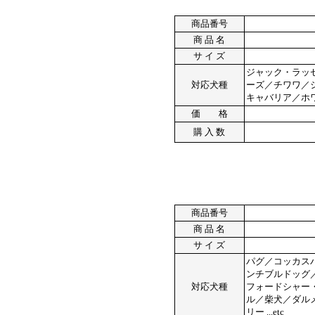
商品番号
商 品 名
サ イ ズ
ジャック・ラッ
対応犬種
ーズ／チワワ／
キャバリア／ホワ
価 格
購 入 数
商品番号
商 品 名
サ イ ズ
パグ／コッカス
ンチブルドッグ
対応犬種
フォードシャー
ル／柴犬／ダル
リー ...etc