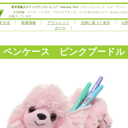
欧米直輸入のドッググッズショップ－Webshop S&A
（ウェッブショップ・エス・アンド・
犬用首輪・リード・ハーネス・アウトドアグッズ・フードボウル＆ジャー・おもちゃなど
お届けしています。
文方法
┃
新着情報
┃
アウトレット
┃
法律に基づく表示
┃
お
カート
┃
ペンケース ピンクプードル