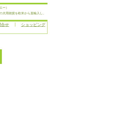
エー）
の犬用雑貨を欧米から直輸入し、
問合せ
┃
ショッピング