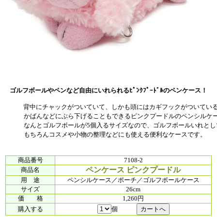
ゴルフボールやペンなど自由にいれられるﾋﾟﾝｸﾌﾟｰﾄﾞﾙのペンケース！
ックがついていて、しかも頭にはカギフックがついている
かばんなどにぶら下げることもできるピンクプードルのペンシルケ
なんとゴルフボールが5個入るサイズなので、ゴルフボールいれとし
もちろんコスメや小物の整理などにも使える便利なケースです。
商品番号
7108-2
ペンケース ピンクプードル
商品名
用 途
ペンシルケース／ポーチ／ゴルフボールケース
サイズ
26cm
価 格
1,260円
購入する
個