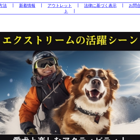
方法
┃
新着情報
┃
アウトレット
┃
法律に基づく表示
┃
お問
ト
┃