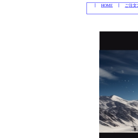
┃
HOME
┃
ご注文