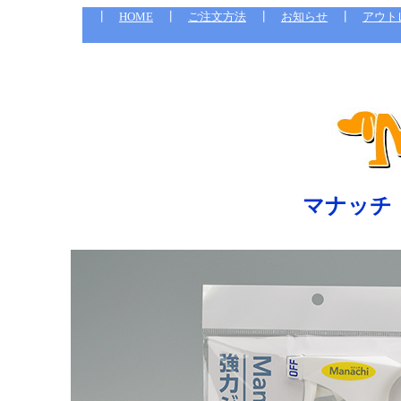
┃
HOME
┃
ご注文方法
┃
お知らせ
┃
アウト
マナッチ