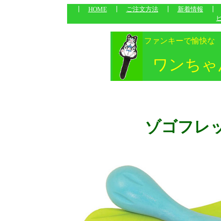
┃
HOME
┃
ご注文方法
┃
新着情報
ファンキーで愉快な
ワンちゃ
ゾゴフレ