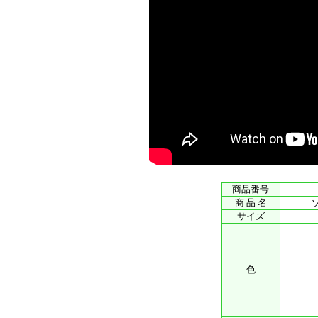
商品番号
商 品 名
サイズ
色