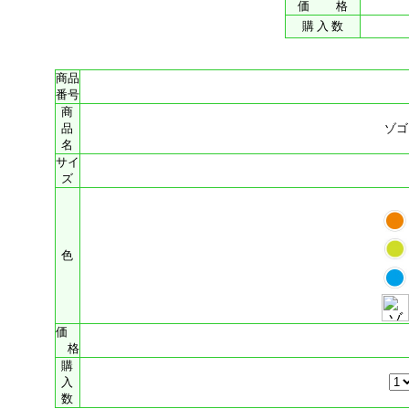
価 格
購 入 数
商品
番号
商
品
ゾゴ
名
サイ
ズ
色
価
格
購
入
数