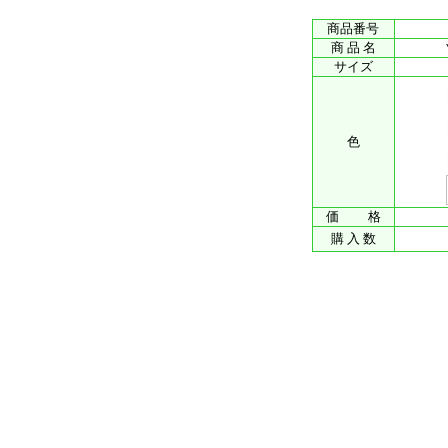
商品番号
商 品 名
サイズ
色
価 格
購 入 数